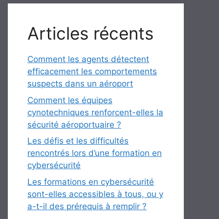
Articles récents
Comment les agents détectent
efficacement les comportements
suspects dans un aéroport
Comment les équipes
cynotechniques renforcent-elles la
sécurité aéroportuaire ?
Les défis et les difficultés
rencontrés lors d’une formation en
cybersécurité
Les formations en cybersécurité
sont-elles accessibles à tous, ou y
a-t-il des prérequis à remplir ?